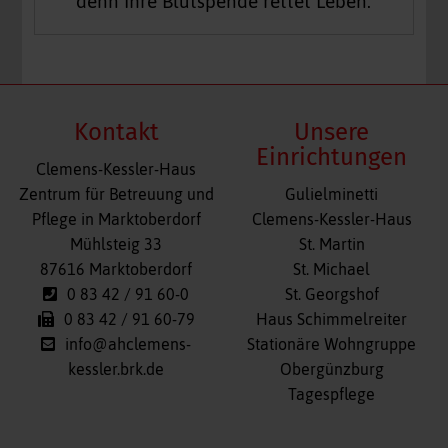
denn Ihre Blutspende rettet Leben.
Kontakt
Unsere
Einrichtungen
Clemens-Kessler-Haus
Navigation
Zentrum für Betreuung und
Gulielminetti
überspringen
Pflege in Marktoberdorf
Clemens-Kessler-Haus
Mühlsteig 33
St. Martin
87616 Marktoberdorf
St. Michael
0 83 42 / 91 60-0
St. Georgshof
0 83 42 / 91 60-79
Haus Schimmelreiter
info@ahclemens-
Stationäre Wohngruppe
kessler.brk.de
Obergünzburg
Tagespflege