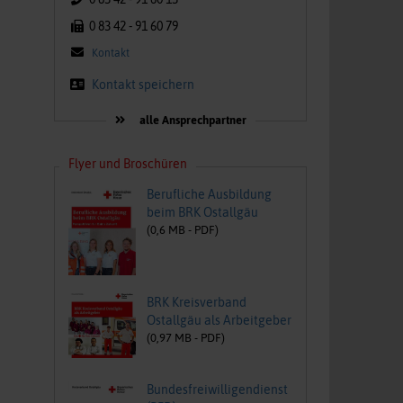
0 83 42 - 91 60 79
Kontakt
Kontakt speichern
alle Ansprechpartner
Flyer und Broschüren
Berufliche Ausbildung
beim BRK Ostallgäu
(
0,6
MB -
PDF
)
BRK Kreisverband
Ostallgäu als Arbeitgeber
(
0,97
MB -
PDF
)
Bundesfreiwilligendienst