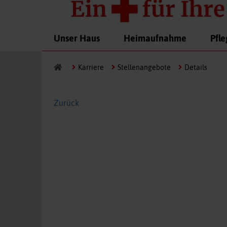
2
3
4
5
6
7
8
9
10
11
Navigation
Unser Haus
Heimaufnahme
Pfl
überspringen
Karriere
Stellenangebote
Details
Zurück