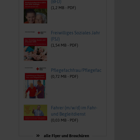
(BFD)
(
1,2
MB -
PDF
)
Freiwilliges Soziales Jahr
(FSJ)
(
1,54
MB -
PDF
)
Pflegefachfrau/Pflegefachmann
(
0,72
MB -
PDF
)
Fahrer (m/w/d) im Fahr-
und Begleitdienst
(
0,03
MB -
PDF
)
alle Flyer und Broschüren