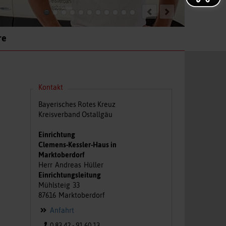
re
Kontakt
Bayerisches Rotes Kreuz
Kreisverband Ostallgäu
Einrichtung
Clemens-Kessler-Haus in
Marktoberdorf
Herr
Andreas
Hüller
Einrichtungsleitung
Mühlsteig
33
87616
Marktoberdorf
Anfahrt
0 83 42 - 91 60 13