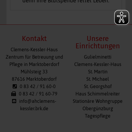
denn Ihre Blutspende rettet Leben.
Kontakt
Unsere
Einrichtungen
Clemens-Kessler-Haus
Navigation
Zentrum für Betreuung und
Gulielminetti
überspringen
Pflege in Marktoberdorf
Clemens-Kessler-Haus
Mühlsteig 33
St. Martin
87616 Marktoberdorf
St. Michael
0 83 42 / 91 60-0
St. Georgshof
0 83 42 / 91 60-79
Haus Schimmelreiter
info@ahclemens-
Stationäre Wohngruppe
kessler.brk.de
Obergünzburg
Tagespflege