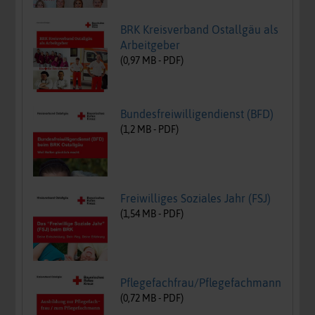
BRK Kreisverband Ostallgäu als
Arbeitgeber
(
0,97
MB -
PDF
)
Bundesfreiwilligendienst (BFD)
(
1,2
MB -
PDF
)
Freiwilliges Soziales Jahr (FSJ)
(
1,54
MB -
PDF
)
Pflegefachfrau/Pflegefachmann
(
0,72
MB -
PDF
)