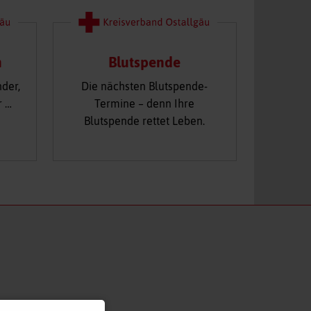
n
Blutspende
nder,
Die nächsten Blutspende-
r …
Termine – denn Ihre
Blutspende rettet Leben.