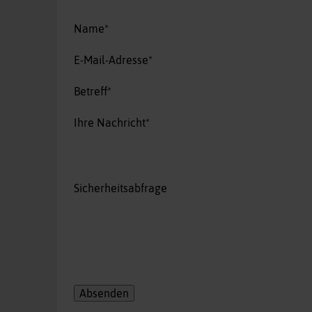
Pflichtfeld
Name
*
Pflichtfeld
E-Mail-Adresse
*
Pflichtfeld
Betreff
*
Pflichtfeld
Ihre Nachricht
*
Sicherheitsabfrage
Absenden