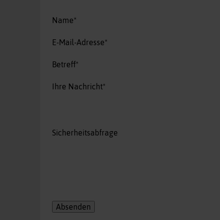
Pflichtfeld
Name
*
Pflichtfeld
E-Mail-Adresse
*
Pflichtfeld
Betreff
*
Pflichtfeld
Ihre Nachricht
*
Sicherheitsabfrage
Absenden